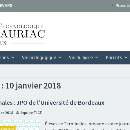
 EVARS
Pronot
ssiers de candidature rentrée
ions
Vie pédagogique
Vie du lycée
Parents
 :
10 janvier 2018
ales : JPO de l’Université de Bordeaux
ier 2018
équipe TICE
Élèves de Terminales, préparez votre journ