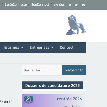
e
LycéeConnecté
EduConnect
e-sidoc
Erasmus
Entreprises
Contact
Rechercher 
Dossiers de candidature 2026
ée du 18