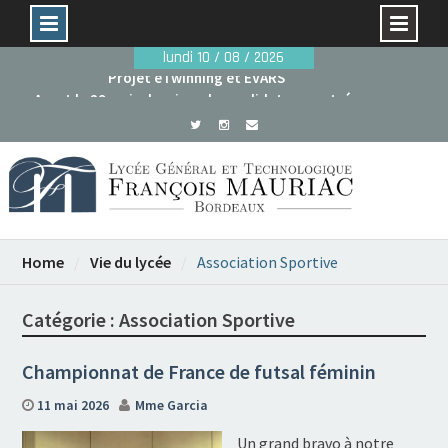
Skip
lundi 10 / 08 / 2026
to
Avant le 29 mai : dossiers de candidature rentrée
content
2026
Projet eTwinning et EVARS
Home
Vie du lycée
Association Sportive
Catégorie :
Association Sportive
Championnat de France de futsal féminin
11 mai 2026
Mme Garcia
Un grand bravo à notre