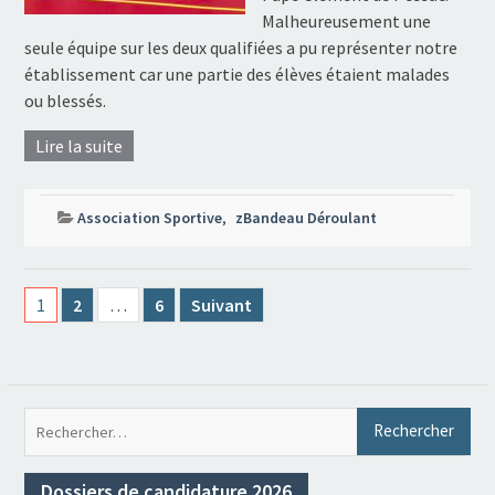
Malheureusement une
seule équipe sur les deux qualifiées a pu représenter notre
établissement car une partie des élèves étaient malades
ou blessés.
Lire la suite
Association Sportive
,
zBandeau Déroulant
Pagination
1
2
…
6
Suivant
des
publications
Rec
Dossiers de candidature 2026