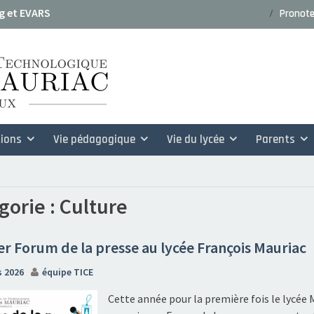
g et EVARS
Pronot
: dossiers de candidature rentrée
ions
Vie pédagogique
Vie du lycée
Parents
gorie :
Culture
r Forum de la presse au lycée François Mauriac
s 2026
équipe TICE
Cette année pour la première fois le lycée 