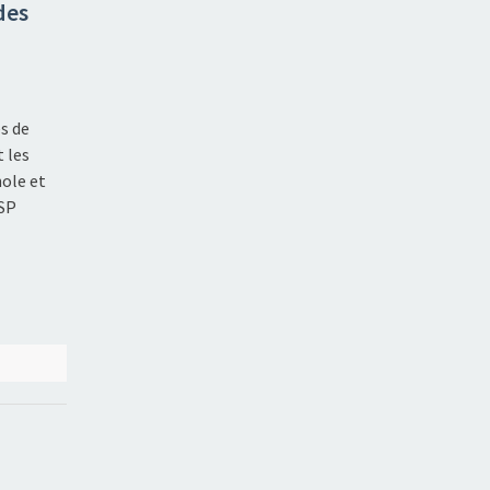
des
es de
 les
ole et
GSP