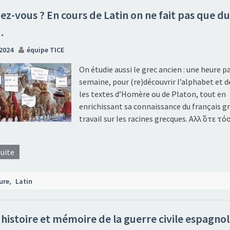
iez-vous ? En cours de Latin on ne fait pas que du
…
2024
équipe TICE
On étudie aussi le grec ancien : une heure p
semaine, pour (re)découvrir l’alphabet et d
les textes d’Homère ou de Platon, tout en
enrichissant sa connaissance du français g
travail sur les racines grecques. Aλλ᾽ ὅτε τ
suite
ure
,
Latin
 histoire et mémoire de la guerre civile espagnol