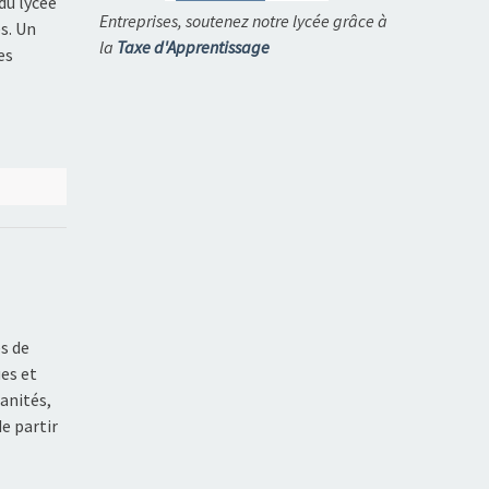
 du lycée
Entreprises, soutenez notre lycée grâce à
s. Un
la
Taxe d'Apprentissage
es
es de
ues et
manités,
e partir