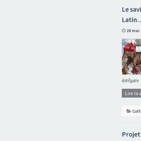
Le sav
Latin
20 mai 
ἀπῆμεν
Lire la 
Cult
Projet