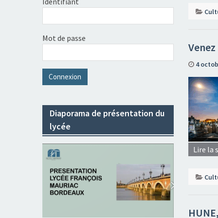
Identifiant
Cult
Mot de passe
Venez 
4 octob
Diaporama de présentation du
lycée
Lire la 
Cult
HUNE, 