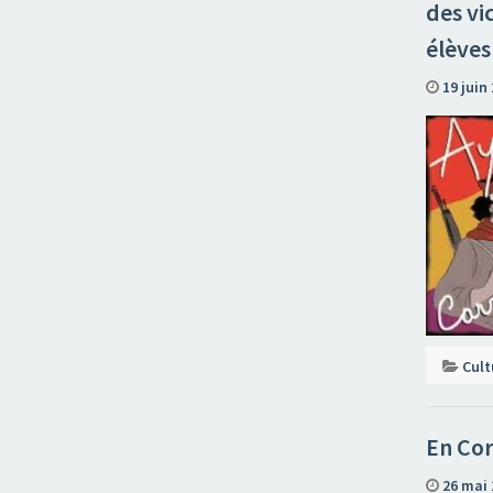
des vi
élèves
19 juin
Cult
En Co
26 mai 