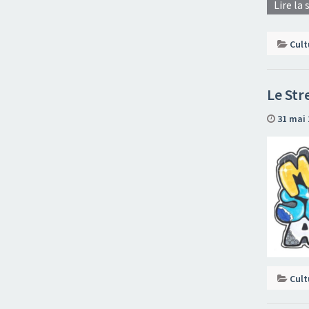
Lire la 
Cult
Le Str
31 mai 
Cult