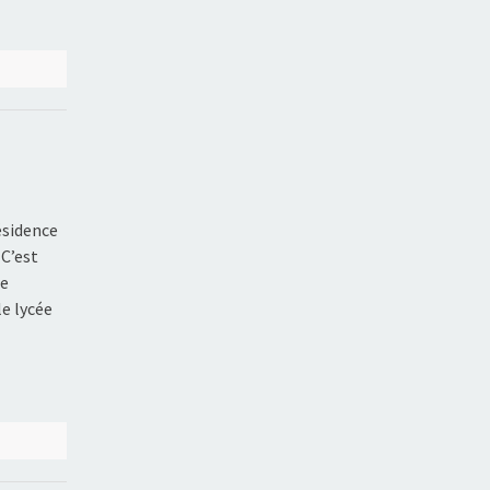
ésidence
 C’est
de
le lycée