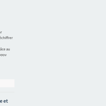
ar
échiffrer
râce au
όσσον
e et