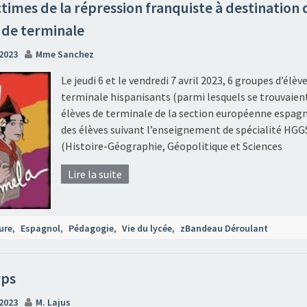
ctimes de la répression franquiste à destination 
 de terminale
 2023
Mme Sanchez
Le jeudi 6 et le vendredi 7 avril 2023, 6 groupes d’élèv
terminale hispanisants (parmi lesquels se trouvaient
élèves de terminale de la section européenne espagn
des élèves suivant l’enseignement de spécialité HG
(Histoire-Géographie, Géopolitique et Sciences
Lire la suite
ure
,
Espagnol
,
Pédagogie
,
Vie du lycée
,
zBandeau Déroulant
rps
2023
M. Lajus