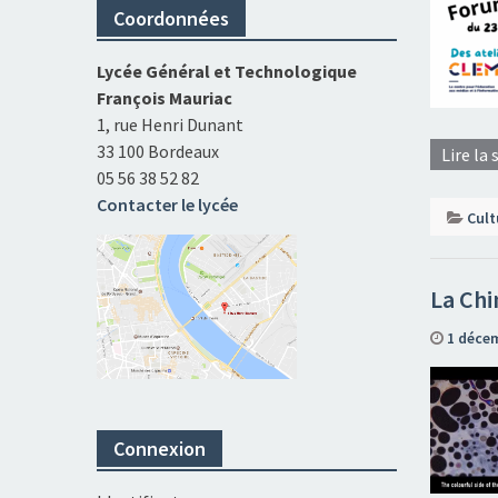
Coordonnées
Lycée Général et Technologique
François Mauriac
1, rue Henri Dunant
33 100 Bordeaux
Lire la 
05 56 38 52 82
Contacter le lycée
Cult
La Chi
1 déce
Connexion