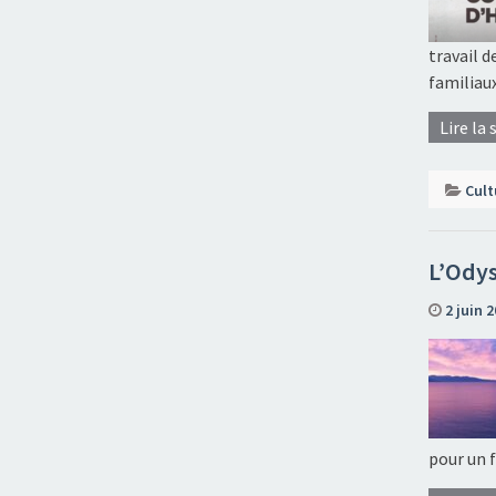
travail 
familiau
Lire la 
Cult
L’Odys
2 juin 
pour un f