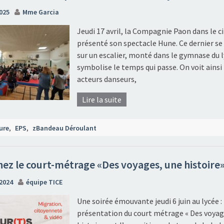
025
Mme Garcia
Jeudi 17 avril, la Compagnie Paon dans le 
présenté son spectacle Hune. Ce dernier se
sur un escalier, monté dans le gymnase du l
symbolise le temps qui passe. On voit ainsi 
acteurs danseurs,
Lire la suite
ure
,
EPS
,
zBandeau Déroulant
nez le court-métrage «Des voyages, une histoire
 2024
équipe TICE
Une soirée émouvante jeudi 6 juin au lycée : 
présentation du court métrage « Des voyag