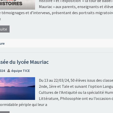
histoire » et l’exposition « la tour de babel
Mauriac » aux parents, enseignants et élève
de témoignages et d’intervews, présentant des portraits migratoir
x
suite
ure
sée du lycée Mauriac
2024
équipe TICE
Du 13 au 22/03/24, 50 élèves issus des class
2nde, 1ère et Tale et suivant l’option Lang
Cultures de l‘Antiquité ou la spécialité Hu
Littérature, Philosophie ont eu l’occasion d
ormidable périple qui leur a