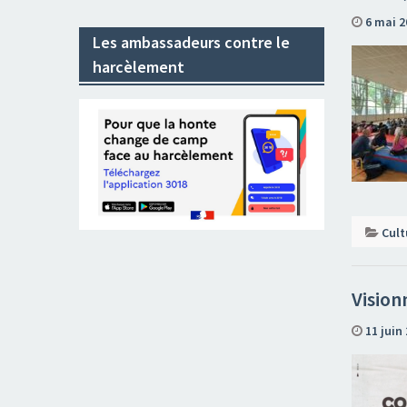
6 mai 2
Les ambassadeurs contre le
harcèlement
Cult
Vision
11 juin