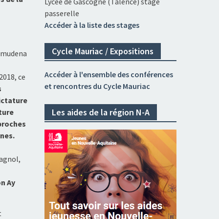
Lycée de Gascogne (Talence) stage
passerelle
Accéder à la liste des stages
Cycle Mauriac / Expositions
Almudena
Accéder à l'ensemble des conférences
2018, ce
et rencontres du Cycle Mauriac
s
ictature
Les aides de la région N-A
ture
 proches
nes.
agnol,
on Ay
t