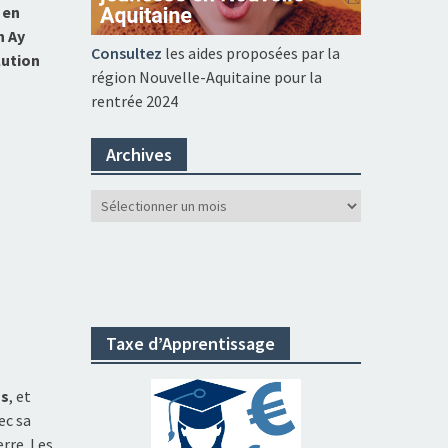
l en
n Ay
Consultez
les aides proposées par la
lution
région Nouvelle-Aquitaine pour la
rentrée 2024
Archives
Archives
Taxe d’Apprentissage
us
, et
ec sa
erre. Les