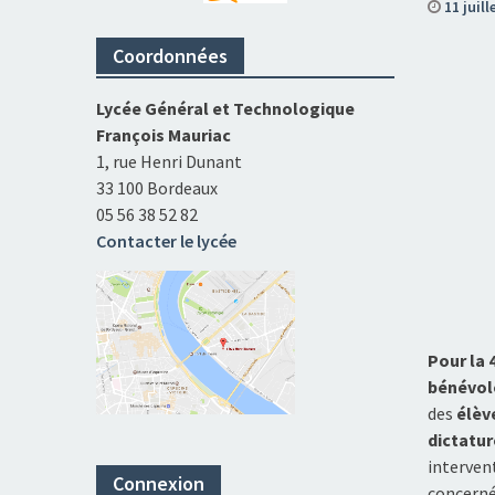
11 juill
Coordonnées
Lycée Général et Technologique
François Mauriac
1, rue Henri Dunant
33 100 Bordeaux
05 56 38 52 82
Contacter le lycée
Pour la 
bénévole
des
élèv
dictatu
interven
Connexion
concerné