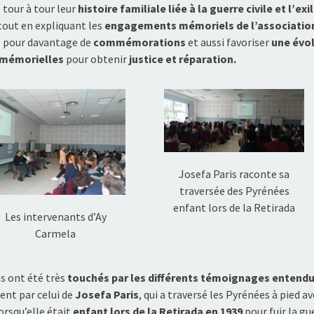
 tour à tour leur
histoire familiale liée à la guerre civile et l’exi
tout en expliquant les
engagements mémoriels de l’associatio
a
pour davantage de
commémorations
et aussi favoriser
une évo
 mémorielles
pour obtenir
justice et réparation.
Josefa Paris raconte sa
traversée des Pyrénées
enfant lors de la Retirada
Les intervenants d’Ay
Carmela
es ont été très
touchés par les différents témoignages entend
nt par celui de
Josefa Paris
, qui a traversé les Pyrénées à pied av
orsqu’elle était
enfant lors de la Retirada en 1939
pour fuir la gu