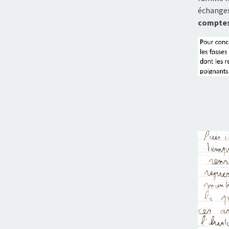
échanges 
comptes