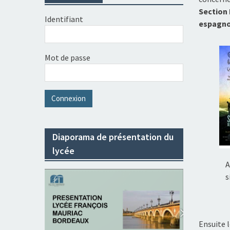
Section
Identifiant
espagno
Mot de passe
Diaporama de présentation du
lycée
A
s
Ensuite 