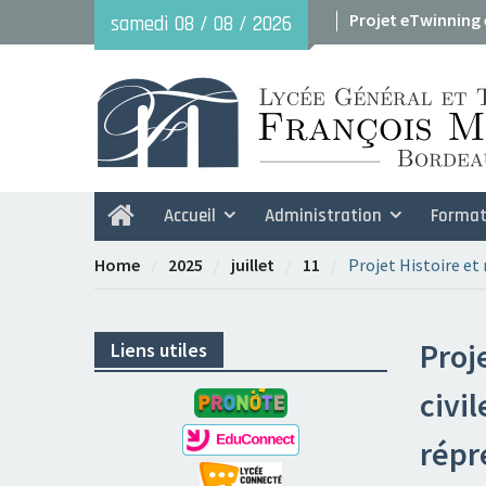
Skip
Projet eTwinning
samedi 08 / 08 / 2026
to
Avant le 29 mai : 
content
2026
Accueil
Administration
Format
Home
Home
2025
juillet
11
Projet Histoire et
Proj
Liens utiles
civi
répr