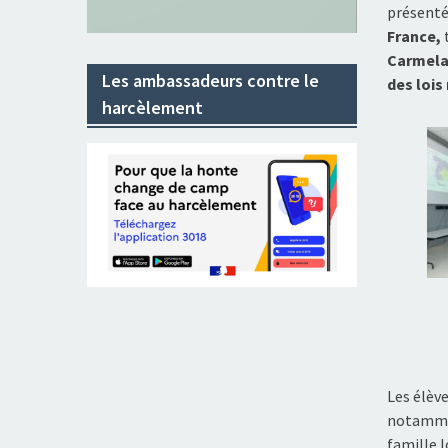
présenté
France,
Carmel
Les ambassadeurs contre le
des lois
harcèlement
Les élèv
notamme
famille l