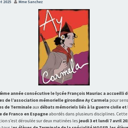
et 2025
Mme Sanchez
4ème année consécutive le lycée François Mauriac a accueilli 
s de l’association mémorielle girondine Ay Carmela
pour sens
es de Terminale
aux
débats mémoriels liés à la guerre civile et 
re de Franco en Espagne
abordés dans plusieurs disciplines. Cette
tion s’est déroulée sur deux matinées les
jeudi 3 et lundi 7 avril 2
 tous l
es élèves de Terminale de la spécialité HGGSP, les élève