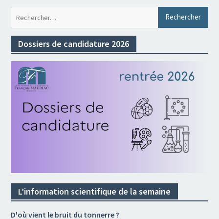
Rec
Dossiers de candidature 2026
L’information scientifique de la semaine
D'où vient le bruit du tonnerre ?