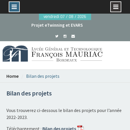
Skip
vendredi 07 / 08 / 2026
to
Projet eTwinning et EVARS
content
Avant le 29 mai : dossiers de candidature rentrée
2026
Home
Bilan des projets
Bilan des projets
Vous trouverez ci-dessous le bilan des projets pour l’année
2022-2023.
Téléchargement :
Bilan des projets