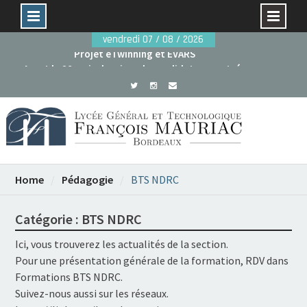
Skip
vendredi 07 / 08 / 2026
to
Avant le 29 mai : dossiers de candidature rentrée
content
2026
Projet eTwinning et EVARS
Home
Pédagogie
BTS NDRC
Catégorie :
BTS NDRC
Ici, vous trouverez les actualités de la section.
Pour une présentation générale de la formation, RDV dans
Formations BTS NDRC.
Suivez-nous aussi sur les réseaux.