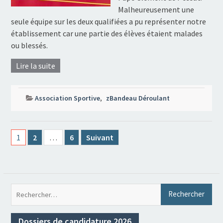
Malheureusement une
seule équipe sur les deux qualifiées a pu représenter notre
établissement car une partie des élèves étaient malades
ou blessés.
Lire la suite
Association Sportive
,
zBandeau Déroulant
Pagination
1
2
…
6
Suivant
des
publications
Rec
Dossiers de candidature 2026