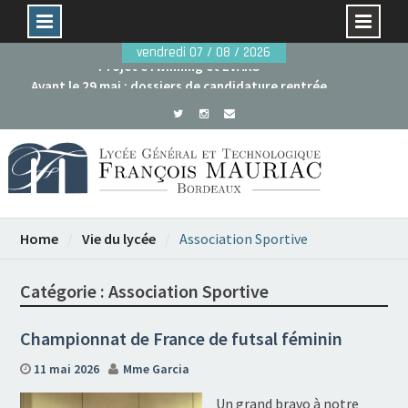
Skip
vendredi 07 / 08 / 2026
to
Avant le 29 mai : dossiers de candidature rentrée
content
2026
Projet eTwinning et EVARS
Home
Vie du lycée
Association Sportive
Catégorie :
Association Sportive
Championnat de France de futsal féminin
11 mai 2026
Mme Garcia
Un grand bravo à notre