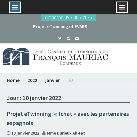
Skip
dimanche 09 / 08 / 2026
to
Projet eTwinning et EVARS
content
Avant le 29 mai : dossiers de candidature rentrée
2026
Home
2022
janvier
10
Jour :
10 janvier 2022
Projet eTwinning: « tchat » avec les partenaires
espagnols
10 janvier 2022
Mme Durieux Ah-Fat