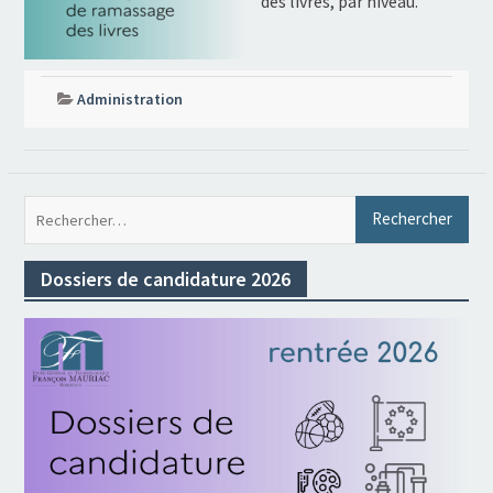
des livres, par niveau.
Administration
Rec
Dossiers de candidature 2026