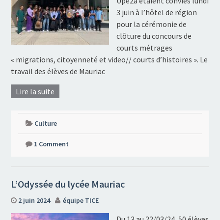
Upe2a étaient conviés lundi
3 juin à l’hôtel de région
pour la cérémonie de
clôture du concours de
courts métrages
« migrations, citoyenneté et video// courts d’histoires ». Le
travail des élèves de Mauriac
Lire la suite
Culture
1 Comment
L’Odyssée du lycée Mauriac
2 juin 2024
équipe TICE
Du 13 au 22/03/24, 50 élèves