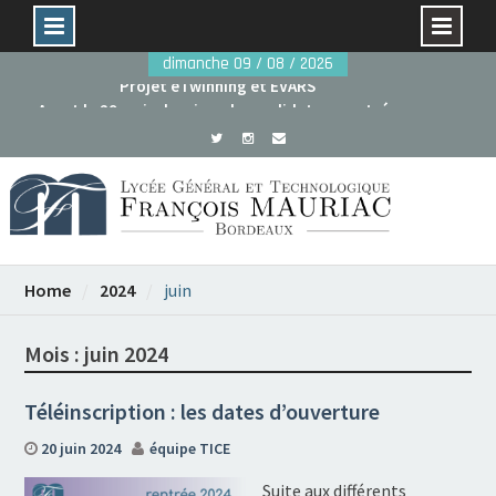
Skip
dimanche 09 / 08 / 2026
to
Avant le 29 mai : dossiers de candidature rentrée
content
2026
Projet eTwinning et EVARS
Home
2024
juin
Mois :
juin 2024
Téléinscription : les dates d’ouverture
20 juin 2024
équipe TICE
Suite aux différents