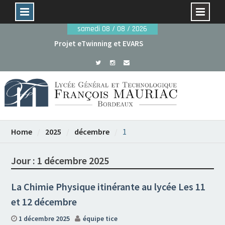
Skip
samedi 08 / 08 / 2026
to
Projet eTwinning et EVARS
content
Avant le 29 mai : dossiers de candidature rentrée
2026
Home
2025
décembre
1
Jour :
1 décembre 2025
La Chimie Physique itinérante au lycée Les 11
et 12 décembre
1 décembre 2025
équipe tice