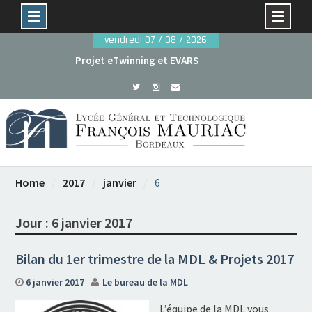
Skip
vendredi 07 / 08 / 2026
to
Projet eTwinning et EVARS
content
Avant le 29 mai : dossiers de candidature rentrée
2026
Home
2017
janvier
6
Jour :
6 janvier 2017
Bilan du 1er trimestre de la MDL & Projets 2017
6 janvier 2017
Le bureau de la MDL
L’équipe de la MDL vous