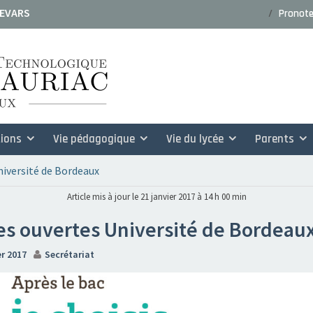
 EVARS
Pronot
ssiers de candidature rentrée
ions
Vie pédagogique
Vie du lycée
Parents
niversité de Bordeaux
Article mis à jour le 21 janvier 2017 à 14 h 00 min
es ouvertes Université de Bordeau
er 2017
Secrétariat