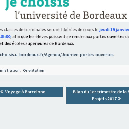
s classes de terminales seront libérées de cours le
jeudi 19 janvie
18h00
, afin que les élèves puissent se rendre aux portes ouvertes d
et des écoles supérieures de Bordeaux.
echoisis.u-bordeaux.fr/Agenda/Journee-portes-ouvertes
nistration
,
Orientation
tion
Previous
Next
Voyage à Barcelone
Bilan du 1er trimestre de la
post:
post:
Projets 2017
le