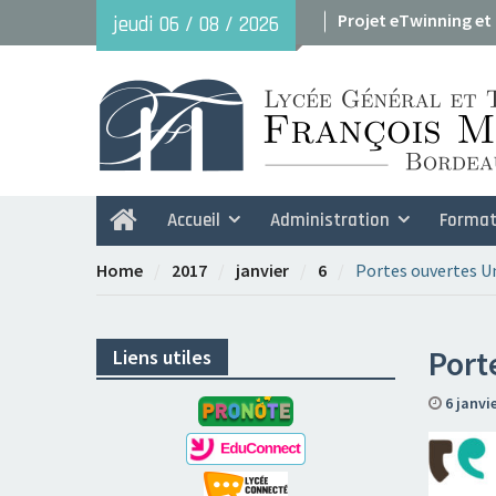
Skip
Projet eTwinning et
jeudi 06 / 08 / 2026
to
Avant le 29 mai : do
content
2026
Accueil
Administration
Format
Home
Home
2017
janvier
6
Portes ouvertes U
Port
Liens utiles
6 janvi