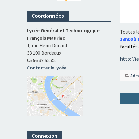
Coordonnées
Lycée Général et Technologique
Toutes le
François Mauriac
13h00 à 
1, rue Henri Dunant
facultés 
33 100 Bordeaux
http://j
05 56 38 52 82
Contacter le lycée
Admi
Naviga
de
l’artic
Connexion