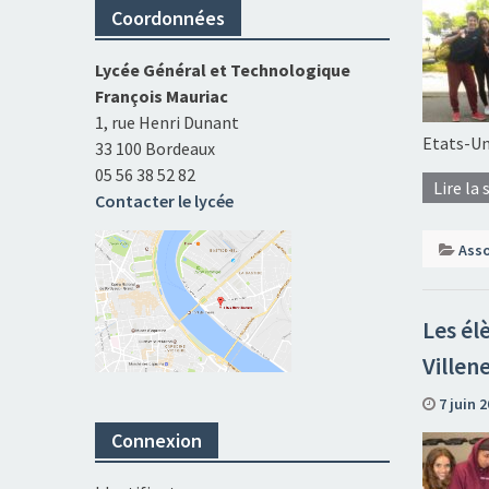
Coordonnées
Lycée Général et Technologique
François Mauriac
1, rue Henri Dunant
Etats-Un
33 100 Bordeaux
05 56 38 52 82
Lire la 
Contacter le lycée
Asso
Les él
Villen
7 juin 
Connexion