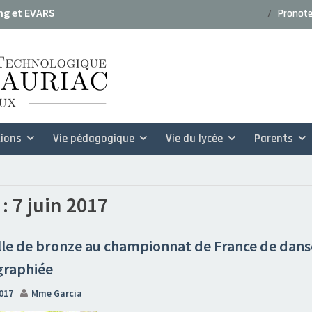
ng et EVARS
Pronot
 : dossiers de candidature rentrée
ions
Vie pédagogique
Vie du lycée
Parents
 :
7 juin 2017
le de bronze au championnat de France de dans
graphiée
2017
Mme Garcia