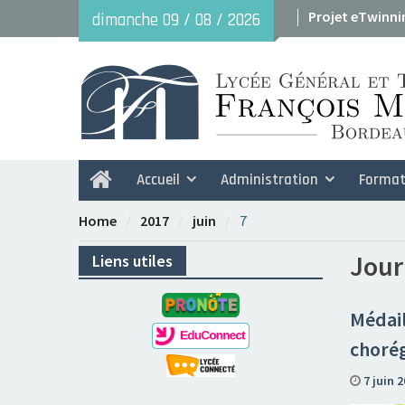
Skip
Projet eTwinni
dimanche 09 / 08 / 2026
to
Avant le 29 mai
content
2026
Accueil
Administration
Format
Home
Home
2017
juin
7
Jour
Liens utiles
Médail
choré
7 juin 