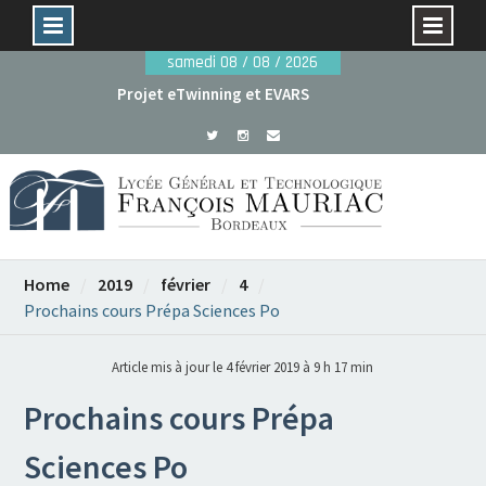
Skip
samedi 08 / 08 / 2026
to
Projet eTwinning et EVARS
content
Avant le 29 mai : dossiers de candidature rentrée
2026
Home
2019
février
4
Prochains cours Prépa Sciences Po
Article mis à jour le 4 février 2019 à 9 h 17 min
Prochains cours Prépa
Sciences Po