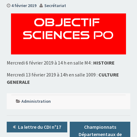
4 février 2019
Secrétariat
Mercredi 6 février 2019 à 14 h en salle M4 :
HISTOIRE
Mercredi 13 février 2019 à 14h en salle 1009 :
CULTURE
GENERALE
Administration
Navigation
Previous
Next
La lettre du CDI n°17
Championnats
de
post:
post:
Départementaux de