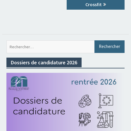
l’article
Crossfit
Rec
Dossiers de candidature 2026