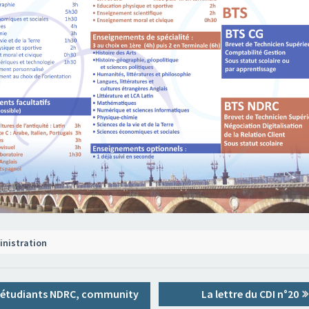
nistration
tion
vious
Next
 étudiants NDRC, community
La lettre du CDI n°20