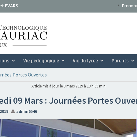
 et EVARS
Pronot
dossiers de candidature rentrée
ions
Vie pédagogique
Vie du lycée
Parents
urnées Portes Ouvertes
Article mis à jour le 8 mars 2019 à 13 h 55 min
di 09 Mars : Journées Portes Ouve
 2019
admin6546