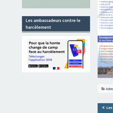
Les ambassadeurs contre le
harcèlement
Admi
Naviga
Pre
Les
de