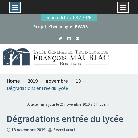
Skip
vendredi 07 / 08 / 2026
to
Projet eTwinning et EVARS
content
Avant le 29 mai : dossiers de candidature rentrée
2026
Home
2019
novembre
18
Dégradations entrée du lycée
Article mis à jour le 20 novembre 2019 à 9 h 55 min
Dégradations entrée du lycée
18 novembre 2019
Secrétariat