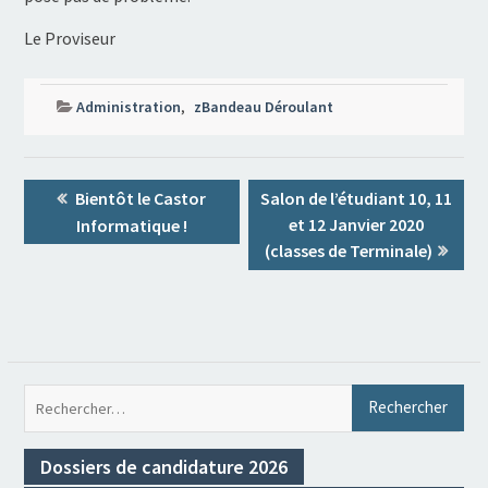
Le Proviseur
Administration
,
zBandeau Déroulant
Navigation
Previous
Next
Bientôt le Castor
Salon de l’étudiant 10, 11
de
post:
post:
et 12 Janvier 2020
Informatique !
l’article
(classes de Terminale)
Rec
Dossiers de candidature 2026