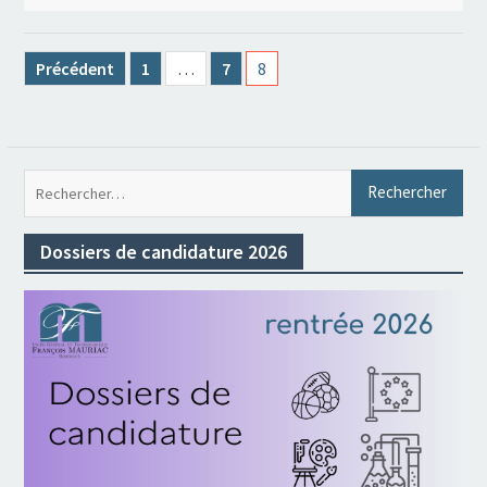
Pagination
Précédent
1
…
7
8
des
publications
Rec
Dossiers de candidature 2026