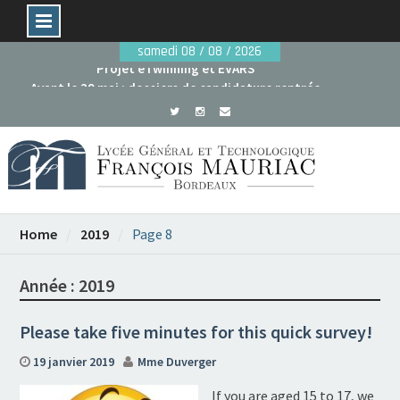
Skip
samedi 08 / 08 / 2026
to
Avant le 29 mai : dossiers de candidature rentrée
content
2026
Projet eTwinning et EVARS
Home
2019
Page 8
Année :
2019
Please take five minutes for this quick survey!
19 janvier 2019
Mme Duverger
If you are aged 15 to 17, we