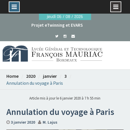
Skip
jeudi 06 / 08 / 2026
to
Projet eTwinning et EVARS
content
Avant le 29 mai : dossiers de candidature rentrée
2026
Home
2020
janvier
3
Annulation du voyage à Paris
Article mis à jour le 6 janvier 2020 à 7 h 55 min
Annulation du voyage à Paris
3 janvier 2020
M. Lajus