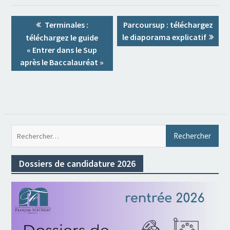
Navigation
Previous
Next
Terminales :
Parcoursup : téléchargez
de
post:
post:
le diaporama explicatif
téléchargez le guide
l’article
« Entrer dans le Sup
après le Baccalauréat »
Rec
Dossiers de candidature 2026