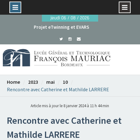
Skip
jeudi 06 / 08 / 2026
to
Projet eTwinning et EVARS
content
Avant le 29 mai : dossiers de candidature rentrée
2026
Home
2023
mai
10
Rencontre avec Catherine et Mathilde LARRERE
Article mis à jour le 8 janvier 2024 à 11 h 44 min
Rencontre avec Catherine et
Mathilde LARRERE