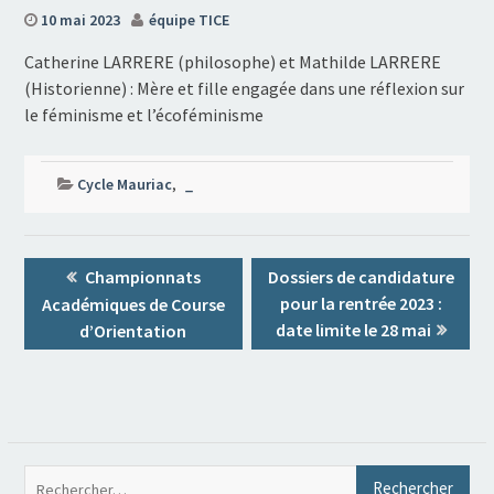
10 mai 2023
équipe TICE
Catherine LARRERE (philosophe) et Mathilde LARRERE
(Historienne) : Mère et fille engagée dans une réflexion sur
le féminisme et l’écoféminisme
Cycle Mauriac
,
_
Navigation
Previous
Next
Championnats
Dossiers de candidature
de
post:
post:
pour la rentrée 2023 :
Académiques de Course
l’article
date limite le 28 mai
d’Orientation
Rec