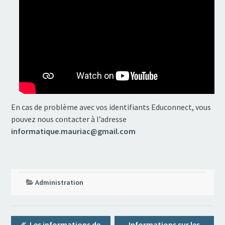
En cas de problème avec vos identifiants Educonnect, vous
pouvez nous contacter à l’adresse
informatique.mauriac@gmail.com
Administration
Navigation
Previous
Next
Les informations de
Informations sur les