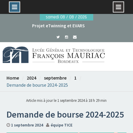
Skip
samedi 08 / 08 / 2026
to
Projet eTwinning et EVARS
content
Avant le 29 mai : dossiers de candidature rentrée
2026
Home
2024
septembre
1
Demande de bourse 2024-2025
Article mis à jour le 1 septembre 2024 à 18 h 29 min
Demande de bourse 2024-2025
1 septembre 2024
équipe TICE