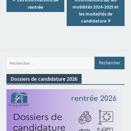
de
post:
post:
mobilités 2024-2025 et
rentrée
l’article
les modalités de
candidature
Rec
Dossiers de candidature 2026