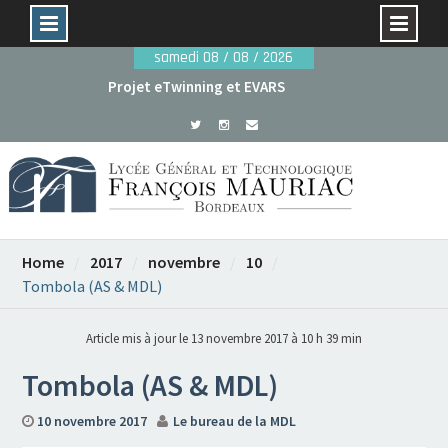
Skip
samedi 08 / 08 / 2026
to
Projet eTwinning et EVARS
content
Avant le 29 mai : dossiers de candidature rentrée
2026
Home
2017
novembre
10
Tombola (AS & MDL)
Article mis à jour le 13 novembre 2017 à 10 h 39 min
Tombola (AS & MDL)
10 novembre 2017
Le bureau de la MDL