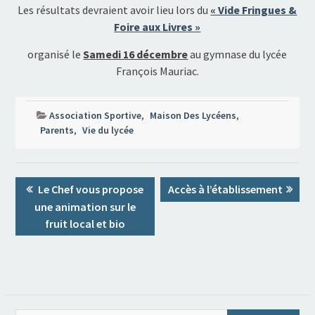
Les résultats devraient avoir lieu lors du
« Vide Fringues &
Foire aux Livres »
organisé le
Samedi 16 décembre
au gymnase du lycée
François Mauriac.
Association Sportive
,
Maison Des Lycéens
,
Parents
,
Vie du lycée
Navigation
Previous
Next
Le Chef vous propose
Accès à l’établissement
de
post:
post:
une animation sur le
l’article
fruit local et bio