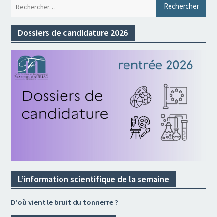
Rec
Dossiers de candidature 2026
L’information scientifique de la semaine
D'où vient le bruit du tonnerre ?