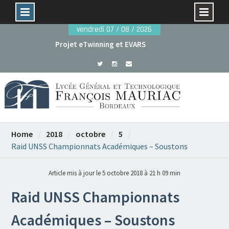
Skip
vendredi 07 / 08 / 2026
to
Projet eTwinning et EVARS
content
Avant le 29 mai : dossiers de candidature rentrée
2026
Home
2018
octobre
5
Raid UNSS Championnats Académiques – Soustons
Article mis à jour le 5 octobre 2018 à 21 h 09 min
Raid UNSS Championnats
Académiques – Soustons