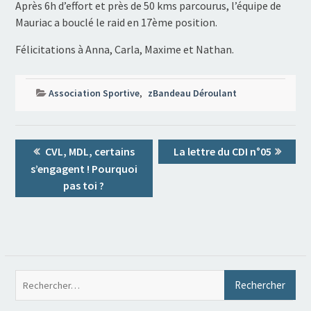
Après 6h d’effort et près de 50 kms parcourus, l’équipe de
Mauriac a bouclé le raid en 17ème position.
Félicitations à Anna, Carla, Maxime et Nathan.
Association Sportive
,
zBandeau Déroulant
Navigation
Previous
Next
CVL, MDL, certains
La lettre du CDI n°05
de
post:
post:
s’engagent ! Pourquoi
l’article
pas toi ?
Rec