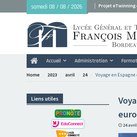
Skip
Avant le 29 mai : 
samedi 08 / 08 / 2026
to
2026
content
Projet eTwinning
Accueil
Administration
Format
Home
Home
2023
avril
24
Voyage en Espagne d
Voya
Liens utiles
euro
24 avri