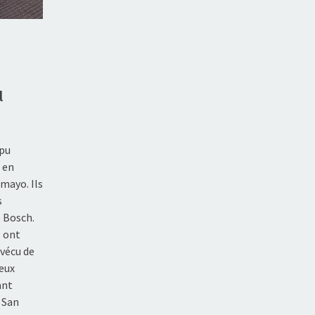
l
 pu
 en
 mayo. Ils
s
 Bosch.
s ont
 vécu de
ieux
ant
 San