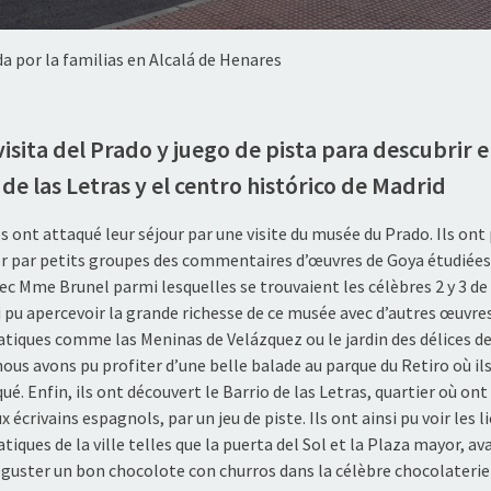
a por la familias en Alcalá de Henares
 visita del Prado y juego de pista para descubrir e
 de las Letras y el centro histórico de Madrid
s ont attaqué leur séjour par une visite du musée du Prado. Ils ont
r par petits groupes des commentaires d’œuvres de Goya étudiées
ec Mme Brunel parmi lesquelles se trouvaient les célèbres 2 y 3 de
i pu apercevoir la grande richesse de ce musée avec d’autres œuvre
iques comme las Meninas de Velázquez ou le jardin des délices de
ous avons pu profiter d’une belle balade au parque du Retiro où il
ué. Enfin, ils ont découvert le Barrio de las Letras, quartier où ont
écrivains espagnols, par un jeu de piste. Ils ont ainsi pu voir les l
ques de la ville telles que la puerta del Sol et la Plaza mayor, av
déguster un bon chocolote con churros dans la célèbre chocolaterie