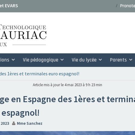
dossiers de candidature rentrée
Pronot
 et EVARS
ions
Vie pédagogique
Vie du lycée
Parents
es 1ères et terminales euro espagnol!
Article mis à jour le 4 mai 2023 à 9 h 23 min
ge en Espagne des 1ères et termin
 espagnol!
l 2023
Mme Sanchez