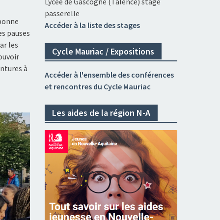
Lycée de Gascogne (Talence) stage
passerelle
 bonne
Accéder à la liste des stages
es pauses
ar les
Cycle Mauriac / Expositions
ouvoir
entures à
Accéder à l'ensemble des conférences
et rencontres du Cycle Mauriac
Les aides de la région N-A