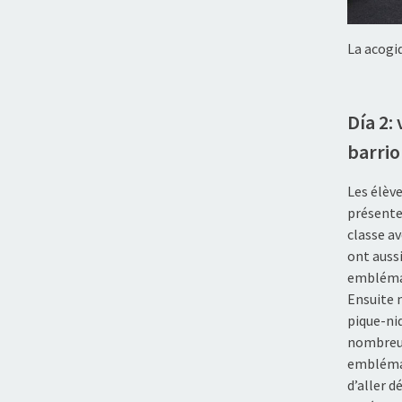
La acogid
Día 2:
barrio
Les élève
présente
classe av
ont auss
emblémat
Ensuite n
pique-niq
nombreux 
emblémati
d’aller 