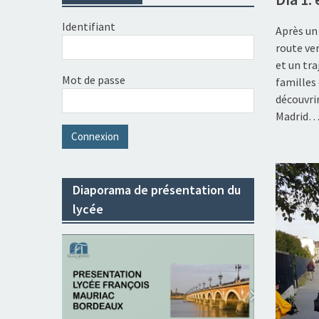
Identifiant
Après un 
route ve
et un tra
Mot de passe
familles
découvri
Madrid
Diaporama de présentation du
lycée