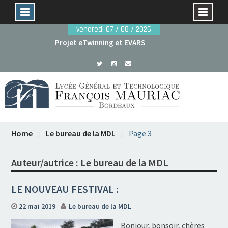
Skip
vendredi 07 / 08 / 2026
to
Avant le 29 mai : dossiers de candidature rentrée
content
2026
Projet eTwinning et EVARS
Home
Le bureau de la MDL
Page 3
Auteur/autrice :
Le bureau de la MDL
LE NOUVEAU FESTIVAL :
22 mai 2019
Le bureau de la MDL
Bonjour, bonsoir, chères