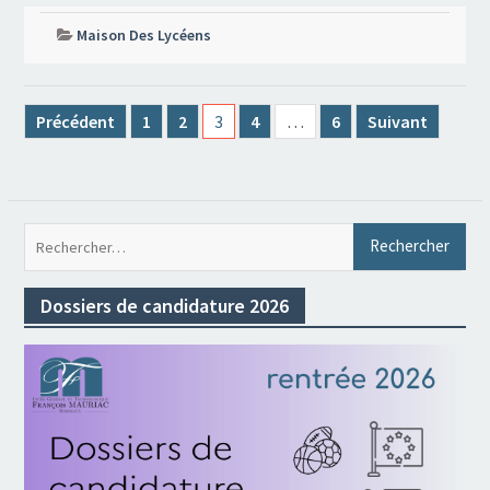
Maison Des Lycéens
Pagination
Précédent
1
2
3
4
…
6
Suivant
des
publications
Rec
Dossiers de candidature 2026